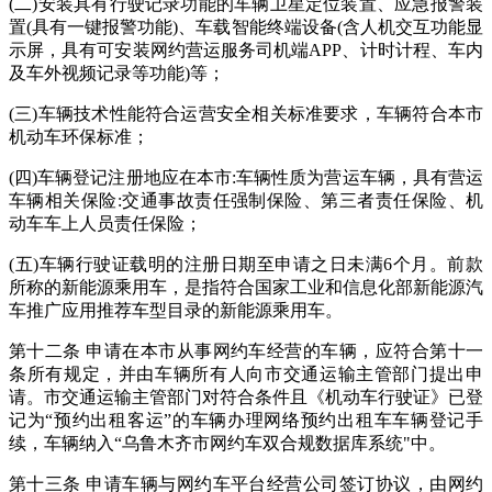
(二)安装具有行驶记录功能的车辆卫星定位装置、应急报警装
置(具有一键报警功能)、车载智能终端设备(含人机交互功能显
示屏，具有可安装网约营运服务司机端APP、计时计程、车内
及车外视频记录等功能)等；
(三)车辆技术性能符合运营安全相关标准要求，车辆符合本市
机动车环保标准；
(四)车辆登记注册地应在本市:车辆性质为营运车辆，具有营运
车辆相关保险:交通事故责任强制保险、第三者责任保险、机
动车车上人员责任保险；
(五)车辆行驶证载明的注册日期至申请之日未满6个月。前款
所称的新能源乘用车，是指符合国家工业和信息化部新能源汽
车推广应用推荐车型目录的新能源乘用车。
第十二条 申请在本市从事网约车经营的车辆，应符合第十一
条所有规定，并由车辆所有人向市交通运输主管部门提出申
请。市交通运输主管部门对符合条件且《机动车行驶证》已登
记为“预约出租客运”的车辆办理网络预约出租车车辆登记手
续，车辆纳入“乌鲁木齐市网约车双合规数据库系统"中。
第十三条 申请车辆与网约车平台经营公司签订协议，由网约