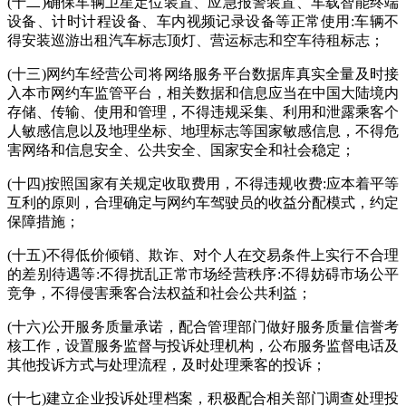
(十二)确保车辆卫星定位装置、应急报警装置、车载智能终端
设备、计时计程设备、车内视频记录设备等正常使用:车辆不
得安装巡游出租汽车标志顶灯、营运标志和空车待租标志；
(十三)网约车经营公司将网络服务平台数据库真实全量及时接
入本市网约车监管平台，相关数据和信息应当在中国大陆境内
存储、传输、使用和管理，不得违规采集、利用和泄露乘客个
人敏感信息以及地理坐标、地理标志等国家敏感信息，不得危
害网络和信息安全、公共安全、国家安全和社会稳定；
(十四)按照国家有关规定收取费用，不得违规收费:应本着平等
互利的原则，合理确定与网约车驾驶员的收益分配模式，约定
保障措施；
(十五)不得低价倾销、欺诈、对个人在交易条件上实行不合理
的差别待遇等:不得扰乱正常市场经营秩序:不得妨碍市场公平
竞争，不得侵害乘客合法权益和社会公共利益；
(十六)公开服务质量承诺，配合管理部门做好服务质量信誉考
核工作，设置服务监督与投诉处理机构，公布服务监督电话及
其他投诉方式与处理流程，及时处理乘客的投诉；
(十七)建立企业投诉处理档案，积极配合相关部门调查处理投